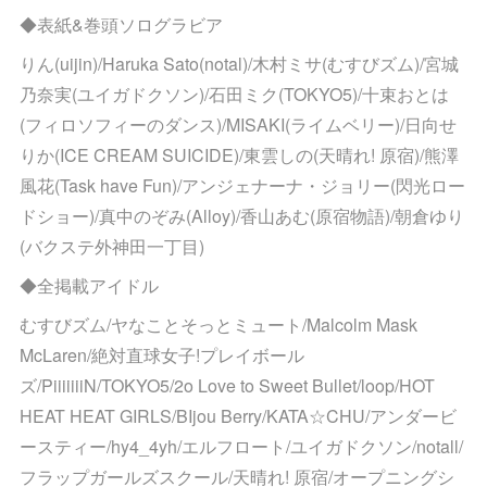
◆表紙&巻頭ソログラビア
りん(uijin)/Haruka Sato(notal)/木村ミサ(むすびズム)/宮城
乃奈実(ユイガドクソン)/石田ミク(TOKYO5)/十束おとは
(フィロソフィーのダンス)/MISAKI(ライムベリー)/日向せ
りか(ICE CREAM SUICIDE)/東雲しの(天晴れ! 原宿)/熊澤
風花(Task have Fun)/アンジェナーナ・ジョリー(閃光ロー
ドショー)/真中のぞみ(Alloy)/香山あむ(原宿物語)/朝倉ゆり
(バクステ外神田一丁目)
◆全掲載アイドル
むすびズム/ヤなことそっとミュート/Malcolm Mask
McLaren/絶対直球女子!プレイボール
ズ/PiiiiiiiN/TOKYO5/2o Love to Sweet Bullet/loop/HOT
HEAT HEAT GIRLS/BIjou Berry/KATA☆CHU/アンダービ
ースティー/hy4_4yh/エルフロート/ユイガドクソン/notall/
フラップガールズスクール/天晴れ! 原宿/オープニングシ