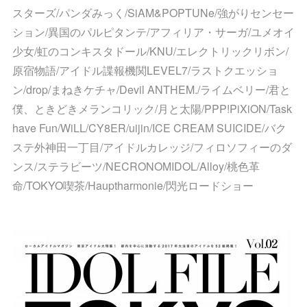
スターズ/パンダみっく/SiAM&POPTUNe/強がりセンセー
ション/異国のパルピタンテ/アフィリア・サーガ/ユメオイ
少女/虹のコンキスタドール/KNU/エレクトリックリボン/
原宿物語/アイドル諜報機関LEVEL7/ラストクエッショ
ン/drop/まねきケチャ/Devil ANTHEM./ライムベリー/君と
僕、ときどきメランコリック/月と太陽/PPP!PiXiON/Task
have Fun/WiLL/CY8ER/uijin/ICE CREAM SUICIDE/バク
ステ外神田一丁目/アイドルカレッジ/フィロソフィーのダ
ンス/ステラビーツ/NECRONOMIDOL/Alloy/桃色革
命/TOKYO喫茶/Hauptharmonie/閃光ロードショー