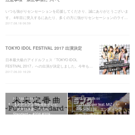
いつも強がりセンセーションを応援してくださり、誠にありがとうございま
す。 4年目に突入するにあたり、多くの方に強がりセンセーションのライ…
2017.08.18 06:59
TOKYO IDOL FESTIVAL 2017 出演決定
日本最大級のアイドルフェス「TOKYO IDOL
FESTIVAL 2017」への出演が決定しました。今年も…
2017.06.03 16:29
2017.02.08 14:02
2017.01.29 06:00
【メディア】3/6-4/9 テレビ
『UG stepper feat. MIZ』が
「未来定番曲～Future
「ランク王国」エンディング
Standard～ #206 #209」
テーマに決定!!