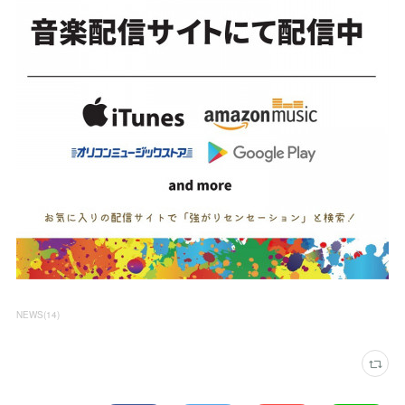
NEWS
(
14
)